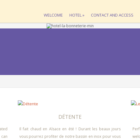
WELCOME
HOTEL
»
CONTACT AND ACCESS
DÉTENTE
ated
Il fait chaud en Alsace en été ! Durant les beaux jours
Per
 can
vous pourrez profiter de notre bassin en inox pour vous
wel