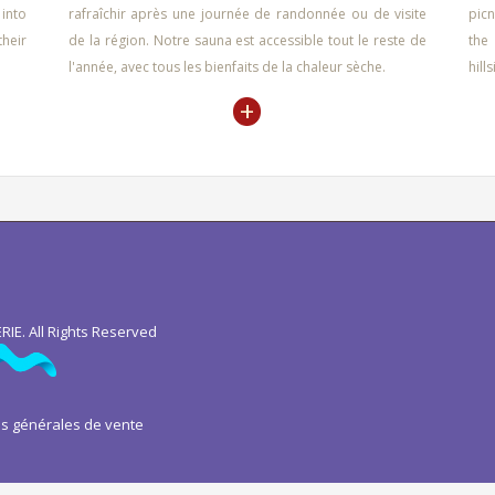
into
rafraîchir après une journée de randonnée ou de visite
picn
their
de la région. Notre sauna est accessible tout le reste de
the
l'année, avec tous les bienfaits de la chaleur sèche.
hill
+
IE. All Rights Reserved
ns générales de vente